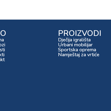
FO
PROIZVODI
ma
Dječija igrališta
ozi
Urbani mobilijar
ti
Sportska oprema
kti
Namještaj za vrtiće
kt