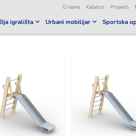
O nama
Katalozi
Projekti
ija igrališta
Urbani mobilijar
Sportska o