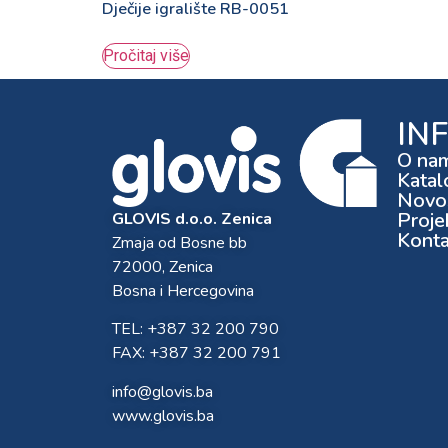
Dječije igralište RB-0051
Pročitaj više
IN
O na
Katal
Novos
Proje
GLOVIS d.o.o. Zenica
Konta
Zmaja od Bosne bb
72000, Zenica
Bosna i Hercegovina
TEL: +387 32 200 790
FAX: +387 32 200 791
info@glovis.ba
www.glovis.ba