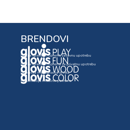
BRENDOVI
Dječija igrališta i oprema za javnu upotrebu
Dječija igrališta i oprema za privatnu upotrebu
Dubinska impregnacija drveta
Plastifikacija metalnih površina