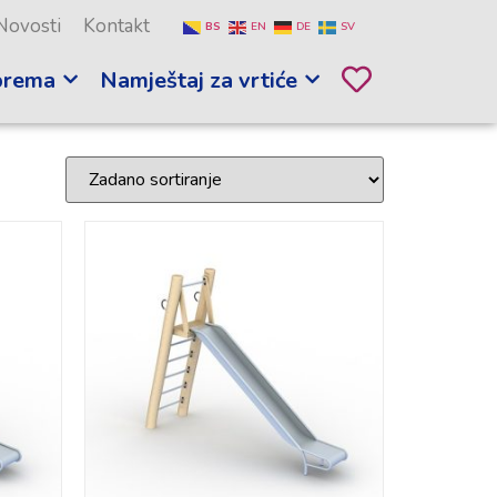
Novosti
Kontakt
BS
EN
DE
SV
prema
Namještaj za vrtiće