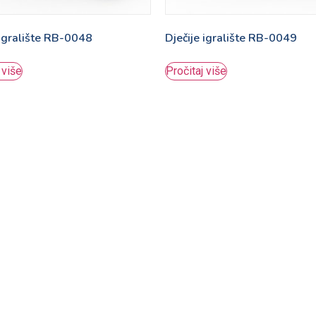
 igralište RB-0048
Dječije igralište RB-0049
 više
Pročitaj više