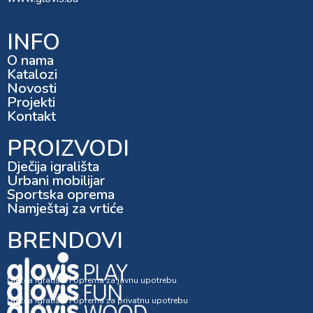
INFO
O nama
Katalozi
Novosti
Projekti
Kontakt
PROIZVODI
Dječija igrališta
Urbani mobilijar
Sportska oprema
Namještaj za vrtiće
BRENDOVI
Dječija igrališta i oprema za javnu upotrebu
Dječija igrališta i oprema za privatnu upotrebu