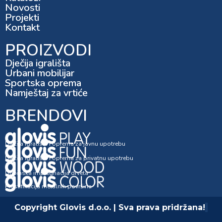
Novosti
Projekti
Kontakt
PROIZVODI
Dječija igrališta
Urbani mobilijar
Sportska oprema
Namještaj za vrtiće
BRENDOVI
Dječija igrališta i oprema za javnu upotrebu
Dječija igrališta i oprema za privatnu upotrebu
Dubinska impregnacija drveta
Plastifikacija metalnih površina
Copyright Glovis d.o.o. | Sva prava pridržana!