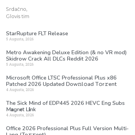
Srdačno,
Glovis tim
StarRupture FLT Release
5 Augusta, 2026
Metro Awakening Deluxe Edition (& no VR mod)
Skidrow Crack All DLCs Reddit 2026
5 Augusta, 2026
Microsoft Office LTSC Professional Plus x86
Patched 2026 Updated Dоw𝚗l𝚘ad T𝚘r𝚛ent
4 Augusta, 2026
The Sick Mind of EDP445 2026 HEVC Eng Subs
M𝐚gn𝐞t L𝐢nk
4 Augusta, 2026
Office 2026 Professional Plus Full Version Multi-
Lang (To𝚛𝚛еnt)