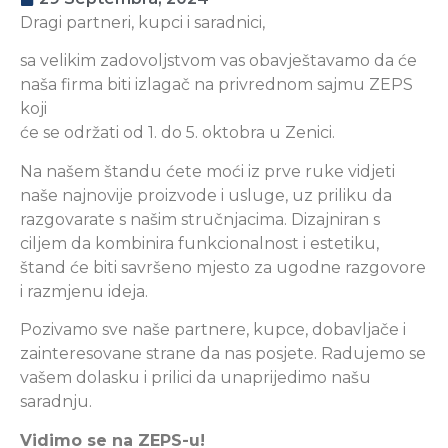
Dragi partneri, kupci i saradnici,
sa velikim zadovoljstvom vas obavještavamo da će
naša firma biti izlagač na privrednom sajmu ZEPS
koji
će se održati od 1. do 5. oktobra u Zenici.
Na našem štandu ćete moći iz prve ruke vidjeti
naše najnovije proizvode i usluge, uz priliku da
razgovarate s našim stručnjacima. Dizajniran s
ciljem da kombinira funkcionalnost i estetiku,
štand će biti savršeno mjesto za ugodne razgovore
i razmjenu ideja.
Pozivamo sve naše partnere, kupce, dobavljače i
zainteresovane strane da nas posjete. Radujemo se
vašem dolasku i prilici da unaprijedimo našu
saradnju.
Vidimo se na ZEPS-u!